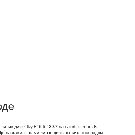
оде
итые диски б/у R15 5*139.7 для любого авто. В
 Предлагаемые нами литые диски отличаются рядом