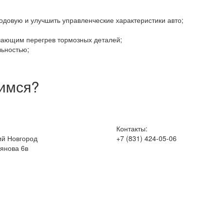
довую и улучшить управленческие характеристики авто;
чающим перегрев тормозных деталей;
ьностью;
димся?
Контакты:
ий Новгород
+7 (831) 424-05-06
ьянова 6в